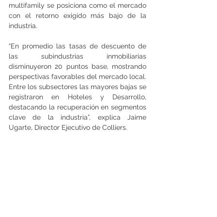
multifamily se posiciona como el mercado 
con el retorno exigido más bajo de la 
industria.
“En promedio las tasas de descuento de 
las subindustrias inmobiliarias 
disminuyeron 20 puntos base, mostrando 
perspectivas favorables del mercado local. 
Entre los subsectores las mayores bajas se 
registraron en Hoteles y Desarrollo, 
destacando la recuperación en segmentos 
clave de la industria”, explica Jaime 
Ugarte, Director Ejecutivo de Colliers.
Finalmente, el ejecutivo subraya que este 
ajuste refleja un cambio más profundo en 
el ciclo del mercado inmobiliario: “Estas 
variaciones marcan el nivel más reducido 
de las tasas de descuento inmobiliarias en 
cuatro años, reflejando un mercado que 
comienza a internalizar proyecciones 