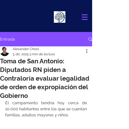
Alexander
Chest
FINANCIAL ADVISOR
Entrada
Alexander Chest
5 dic 2025
3 min de lectura
Toma de San Antonio:
Diputados RN piden a
Contraloría evaluar legalidad
de orden de expropiación del
Gobierno
El campamento tendría hoy cerca de 
10.000 habitantes entre los que se cuentan 
familias, adultos mayores y niños.