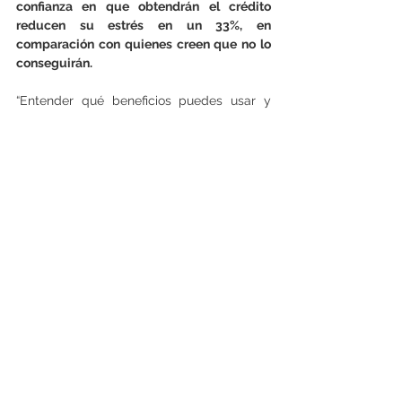
confianza en que obtendrán el crédito 
reducen su estrés en un 33%, en 
comparación con quienes creen que no lo 
conseguirán.
“Entender qué beneficios puedes usar y 
saber que eres sujeto de crédito cambia la 
percepción de que la vivienda es 
‘inalcanzable’ a ‘posible’. Esa confianza, 
basada en la información, baja la ansiedad 
inmediatamente”, agrega Barros.
Cómo es el perfil con menor estrés
Los cotizantes de propiedades con menor 
estrés son más optimistas. La percepción 
también juega un rol clave. Quienes creen 
que es un buen momento para comprar 
sufren menos estrés que los 
pesimistas. 
Actualmente, el 68 % de los 
encuestados cree que es un buen 