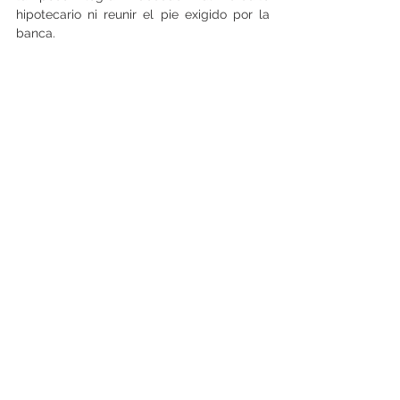
hipotecario ni reunir el pie exigido por la 
banca.
Otros parlamentarios cuestionaron la 
implementación del plan en determinadas 
regiones, acusando burocracia, falta de 
gestión y una excesiva concentración de 
proyectos en áreas urbanas, lo que habría 
dejado iniciativas estancadas.
Con su despacho definitivo, la prórroga del 
Plan de Emergencia Habitacional queda 
ahora en manos del Ejecutivo para su 
promulgación, consolidando un marco 
normativo excepcional que se proyectará 
hasta fines de la década y que seguirá 
marcando el rumbo de la política 
habitacional chilena.   (Leonardo Núñez)