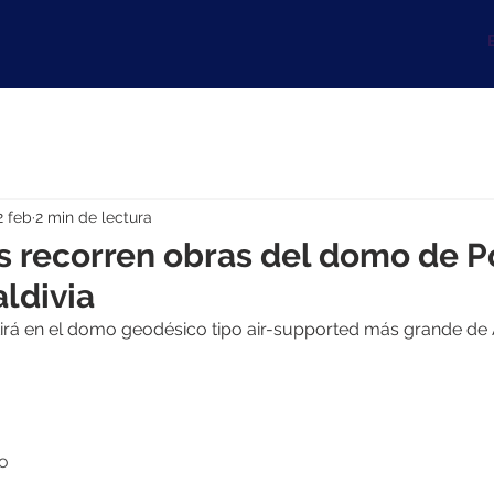
B
2 feb
2 min de lectura
 recorren obras del domo de P
aldivia
rtirá en el domo geodésico tipo air-supported más grande de
io