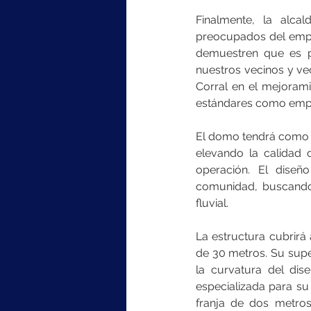
Finalmente, la alca
preocupados del emple
demuestren que es p
nuestros vecinos y vec
Corral en el mejorami
estándares como empres
El domo tendrá como fun
elevando la calidad d
operación. El diseño
comunidad, buscando 
fluvial.
La estructura cubrir
de 30 metros. Su supe
la curvatura del dis
especializada para su 
franja de dos metros 