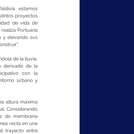
ldivia estamos 
tintos proyectos 
idad de vida de 
realiza Portuaria 
o y elevando sus 
nstruir”.
ola de la lluvia, 
o derivado de la 
cipativo con la 
ntorno urbano y 
a altura máxima 
al. Considerando 
dos de membrana 
ínea recta en una 
l trayecto entre 