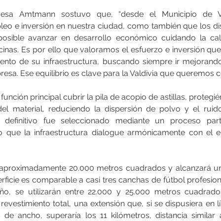
ldesa Amtmann sostuvo que, “desde el Municipio de Va
o e inversión en nuestra ciudad, como también que los dis
osible avanzar en desarrollo económico cuidando la cal
inas. Es por ello que valoramos el esfuerzo e inversión que 
ento de su infraestructura, buscando siempre ir mejorand
a. Ese equilibrio es clave para la Valdivia que queremos co
ción principal cubrir la pila de acopio de astillas, protegiénd
el material, reduciendo la dispersión de polvo y el ruid
 definitivo fue seleccionado mediante un proceso parti
que la infraestructura dialogue armónicamente con el e
á aproximadamente 20.000 metros cuadrados y alcanzará un
rficie es comparable a casi tres canchas de fútbol profesion
eño, se utilizarán entre 22.000 y 25.000 metros cuadra
revestimiento total, una extensión que, si se dispusiera en l
de ancho, superaría los 11 kilómetros, distancia similar a