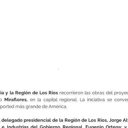
.
via y la Región de Los Ríos
 recorrieron las obras del proy
o
 Miraflores, 
en la capital regional. La iniciativa se conve
pported más grande de América.
l delegado presidencial de la Región de Los Ríos, Jorge Alvia
e Industrias del Gobierno Regional, Eugenio Ortega; y 