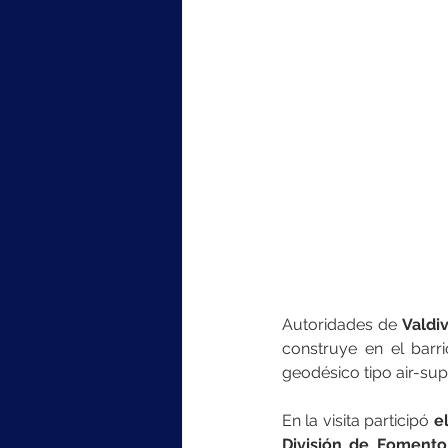
Autoridades de 
Valdi
construye en el barri
geodésico tipo air-su
En la visita participó 
e
División de Fomento 