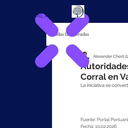
Alexander
Chest
FINANCIAL ADVISOR
Todas las entradas
Alexander Chest
2
Autoridades
Corral en V
La iniciativa se conve
Fuente: Portal Portuar
Fecha: 19.02.2026