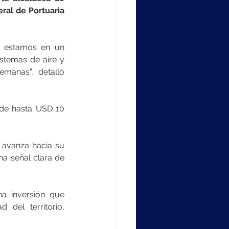
al de Portuaria 
e estamos en un 
stemas de aire y 
manas”, detalló 
de hasta USD 10 
 avanza hacia su 
a señal clara de 
a inversión que 
del territorio, 