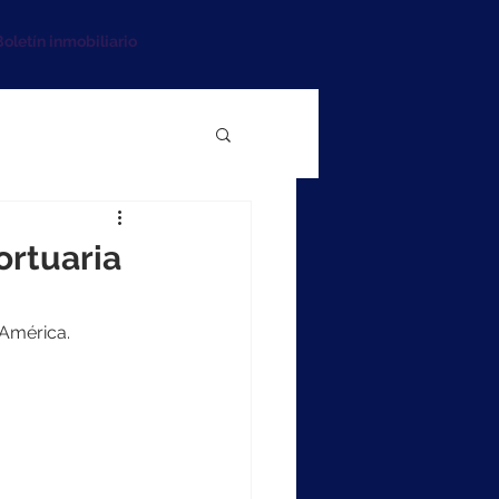
oletín inmobiliario
ortuaria
 América.