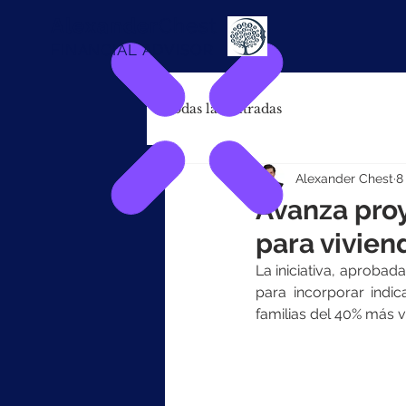
Alexander
Chest
FINANCIAL ADVISOR
Todas las entradas
Alexander Chest
8
Avanza proy
para vivien
La iniciativa, aprobad
para incorporar indic
familias del 40% más vu