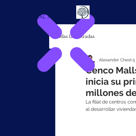
Alexander
Chest
FINANCIAL ADVISOR
Todas las entradas
Alexander Chest
5
Cenco Malls
inicia su p
millones de
La filial de centros c
al desarrollar viviend