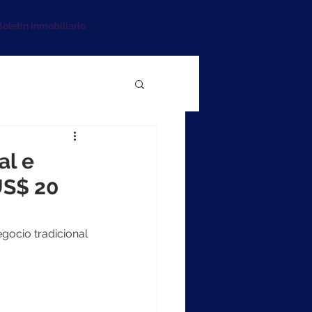
oletín inmobiliario
al e
US$ 20
gocio tradicional 