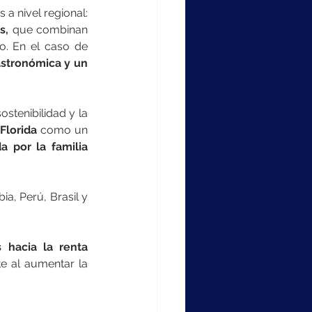
El movimiento refleja una tendencia creciente en la industria de centros comerciales a nivel regional: 
s,
 que combinan 
o. En el caso de
stronómica y un 
stenibilidad y la
Florida
 como un 
 por la familia 
, Perú, Brasil y 
 hacia la renta 
e al aumentar la 