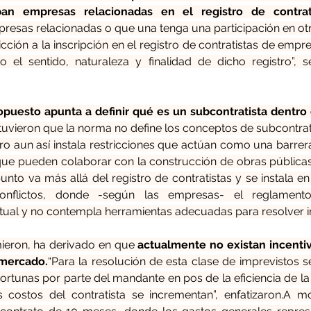
ban empresas relacionadas en el registro de contrat
presas relacionadas o que una tenga una participación en otr
stricción a la inscripción en el registro de contratistas de emp
o el sentido, naturaleza y finalidad de dicho registro”, 
puesto apunta a definir qué es un subcontratista dentro 
tuvieron que la norma no define los conceptos de subcontrati
ro aun así instala restricciones que actúan como una barrera 
ue pueden colaborar con la construcción de obras públicas 
punto va más allá del registro de contratistas y se instala 
onflictos, donde -según las empresas- el reglamento
tual y no contempla herramientas adecuadas para resolver 
mieron, ha derivado en que
 actualmente no existan incentiv
mercado.
“Para la resolución de esta clase de imprevistos s
rtunas por parte del mandante en pos de la eficiencia de la ob
s costos del contratista se incrementan”, enfatizaron.A m