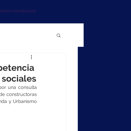
oletín inmobiliario
mpetencia
 sociales
por una consulta 
de constructoras 
enda y Urbanismo 