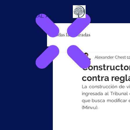
Alexander
Chest
FINANCIAL ADVISOR
Todas las entradas
Alexander Chest
1
Constructor
contra regl
La construcción de vi
ingresada al Tribunal
que busca modificar e
(Minvu).