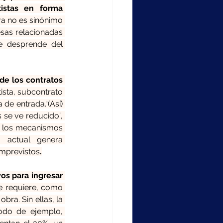
istas en forma 
a no es sinónimo 
resas relacionadas 
se desprende del 
de los contratos 
sta, subcontrato 
de entrada.“(Así) 
se ve reducido”, 
en los mecanismos 
 actual genera 
imprevistos
.
os para ingresar 
e requiere, como 
ra. Sin ellas, la 
odo de ejemplo, 