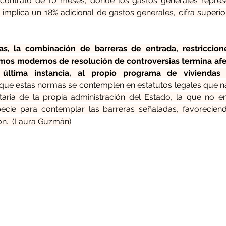
contrato de 10 meses, donde los gastos generales represe
implica un 18% adicional de gastos generales, cifra superior 
as, la combinación de barreras de entrada, restriccione
os modernos de resolución de controversias termina afect
última instancia, al propio programa de viviendas 
 que estas normas se contemplen en estatutos legales que na
aria de la propia administración del Estado, la que no e
specie para contemplar las barreras señaladas, favorecie
n.  (Laura Guzmán)