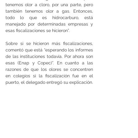
tenemos olor a cloro, por una parte, pero 
también tenemos olor a gas. Entonces, 
todo lo que es hidrocarburo, está 
manejado por determinadas empresas y 
esas fiscalizaciones se hicieron”.
Sobre si se hicieron más fiscalizaciones, 
comentó que está “esperando los informes 
de las instituciones todavía. Por ahora son 
esas (Enap y Copec)”. En cuanto a las 
razones de que los olores se concentren 
en colegios si la fiscalización fue en el 
puerto, el delegado entregó su explicación.
“Hay varias teorías al respecto. 
Primeramente, el puerto es una zona, pero 
la bahía cuenta con distintas empresas 
que están de emplazadas en el borde 
costero y el movimiento del aire genera 
ciertas convecciones y ciertas dinámicas 
que son cambiantes durante el día.
 Es por 