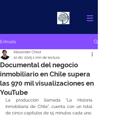
Alexander
Chest
FINANCIAL ADVISOR
Entrada
Alexander Chest
10 dic 2025
1 min de lectura
Documental del negocio
inmobiliario en Chile supera
las 970 mil visualizaciones en
YouTube
La producción llamada “La Historia 
Inmobiliaria de Chile”, cuenta con un total 
de cinco capítulos de 15 minutos cada uno.