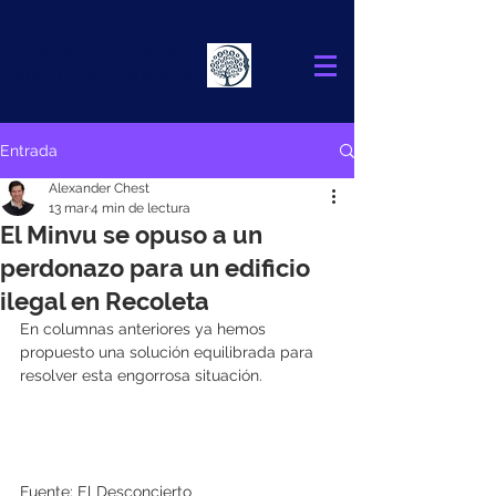
Alexander
Chest
FINANCIAL ADVISOR
Entrada
Alexander Chest
13 mar
4 min de lectura
El Minvu se opuso a un
perdonazo para un edificio
ilegal en Recoleta
En columnas anteriores ya hemos 
propuesto una solución equilibrada para 
resolver esta engorrosa situación.
Fuente: El Desconcierto