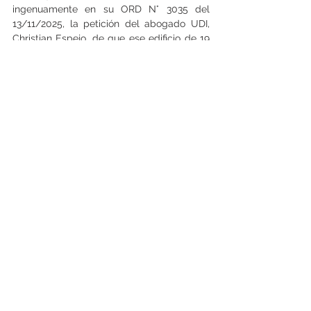
ingenuamente en su ORD N° 3035 del 
13/11/2025, la petición del abogado UDI, 
Christian Espejo, de que ese edificio de 19 
pisos, contrario a derecho, contara con una 
recepción final del DOM de Recoleta, 
arquitecto
 Alfredo Parra. 
En columnas anteriores ya hemos 
propuesto una solución equilibrada para 
resolver esta engorrosa situación y en tal 
sentido recordamos que sería lógico que 
ambas partes se pongan de acuerdo para 
que se posibilite una recepción final de 
obras del DOM de Recoleta para los 
departamentos localizados hasta en el 
piso 9° del edificio, con la contraprestación 
de que
 todos los departamentos existentes 
entre los pisos 10 y 19 del edificio, sean de 
propiedad municipal para que le sean 
arrendados a familias de escasos recursos 
de Recoleta.