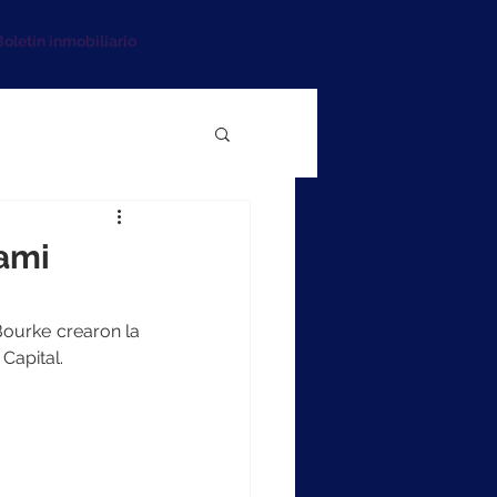
oletín inmobiliario
iami
ourke crearon la 
Capital.