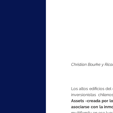
Christian Bourke y Ric
Los altos edificios d
inversionistas chilen
Assets -creada por lo
asociarse con la inm
multifamily en ese luga