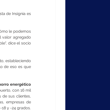
a de Insignia es 
Cómo le podemos 
l valor agregado 
e", dice el socio 
o, estableciendo 
lo de eso es que 
horro energético 
uerto, con 16 mil 
de sus clientes, 
as, empresas de 
-18 y -24 grados.