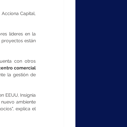
Acciona Capital, 
es líderes en la 
s proyectos están 
enta con otros 
centro comercial 
te la gestión de 
n EEUU, Insignia 
e nuevo ambiente 
ios", explica el 