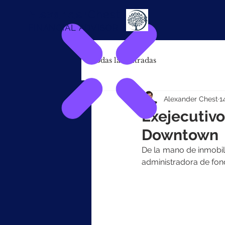
Alexander
Chest
FINANCIAL ADVISOR
Todas las entradas
Alexander Chest
1
Exejecutivo
Downtown
De la mano de inmobili
administradora de fond