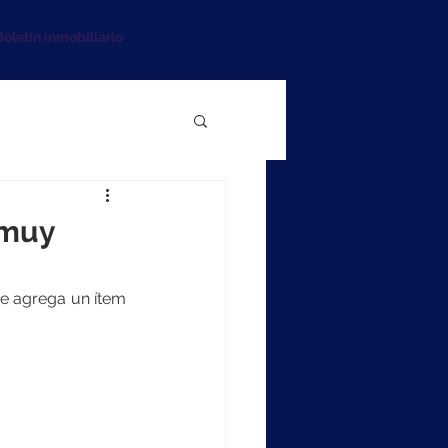
oletín inmobiliario
 muy
 agrega un ítem 