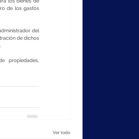
ra los bienes de 
o de los gastos 
dministrador del 
ración de dichos 
.
e propiedades, 
Ver todo