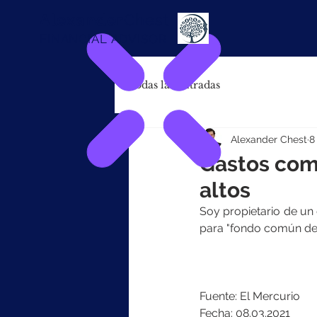
Alexander
Chest
FINANCIAL ADVISOR
Todas las entradas
Alexander Chest
8
Gastos com
altos
Soy propietario de u
para "fondo común de r
Fuente: El Mercurio
Fecha: 08.03.2021