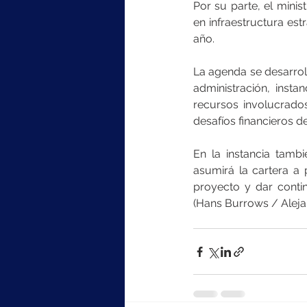
Por su parte, el minis
en infraestructura est
año.
La agenda se desarroll
administración, inst
recursos involucrados
desafíos financieros d
En la instancia tambi
asumirá la cartera a 
proyecto y dar contin
(Hans Burrows / Aleja