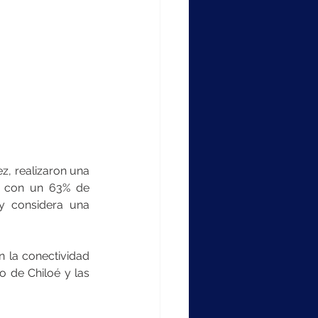
z, realizaron una 
a con un 63% de 
 considera una 
 la conectividad 
 de Chiloé y las 