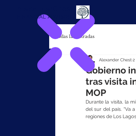
Alexander
Chest
FINANCIAL ADVISOR
Todas las entradas
Alexander Chest
2
Gobierno i
tras visita
MOP
Durante la visita, la 
del sur del país. “Va 
regiones de Los Lagos 