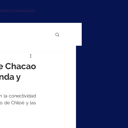
oletín inmobiliario
te Chacao
enda y
 la conectividad 
 de Chiloé y las 