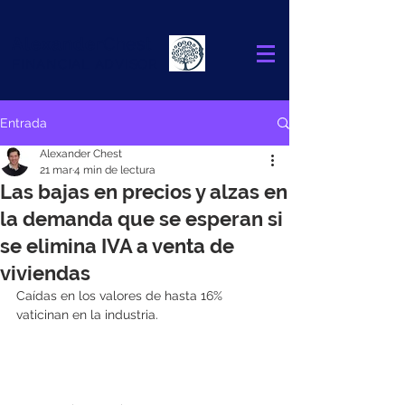
Alexander
Chest
FINANCIAL ADVISOR
Entrada
Alexander Chest
21 mar
4 min de lectura
Las bajas en precios y alzas en
la demanda que se esperan si
se elimina IVA a venta de
viviendas
Caídas en los valores de hasta 16% 
vaticinan en la industria.