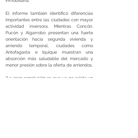
Inmobiliaria.
El informe también identificó diferencias 
importantes entre las ciudades con mayor 
actividad inversora. Mientras Concón, 
Pucón y Algarrobo presentan una fuerte 
orientación hacia segunda vivienda y 
arriendo temporal, ciudades como 
Antofagasta e Iquique muestran una 
absorción más saludable del mercado y 
menor presión sobre la oferta de arriendos.
“La gran conclusión es que ya no existe un 
solo tipo de inversionista inmobiliario en 
Chile. Hoy conviven perfiles 
completamente distintos, desde rentistas 
premium y multifamily institucional hasta 
inversionistas agrícolas y compradores de 
parcelas en el sur”, concluyó Espíldora.   
(Prensa)