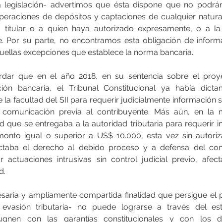
a legislación- advertimos que ésta dispone que no podrán
eraciones de depósitos y captaciones de cualquier natura
 titular o a quien haya autorizado expresamente, o a la
. Por su parte, no encontramos esta obligación de informa
quellas excepciones que establece la norma bancaria.
dar que en el año 2018, en su sentencia sobre el proye
ción bancaria, el Tribunal Constitucional ya había dicta
 la facultad del SII para requerir judicialmente información s
n comunicación previa al contribuyente. Más aún, en la m
d que se entregaba a la autoridad tributaria para requerir i
nto igual o superior a US$ 10.000, esta vez sin autorizac
ectaba el derecho al debido proceso y a defensa del cont
zar actuaciones intrusivas sin control judicial previo, afec
d.
esaria y ampliamente compartida finalidad que persigue el 
 evasión tributaria- no puede lograrse a través del est
gnen con las garantías constitucionales y con los d