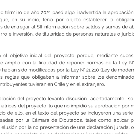
ado término de año 2021 pasó algo inadvertida la aprobación
ue, en su inicio, tenía por objeto establecer la obligac
ras de entregar al SII información sobre saldos y sumas de a
ro e inversión, de titularidad de personas naturales o jurídi
el objetivo inicial del proyecto porque, mediante sucesiv
se amplió con la finalidad de reponer normas de la Ley N°
e habían sido modificadas por la Ley N° 21.210 (Ley de moderni
las reglas que obligaban a informar sobre los denominados
tribuyentes tuvieran en Chile y en el extranjero.
iación del proyecto levantó discusión -acertadamente- sob
atrices del proyecto, lo que no impidió su aprobación por ma
cio de ello, en el texto del proyecto se incluyeron una serie
isadas por la Cámara de Diputados, tales como aplicar po
 elusión por la no presentación de una declaración jurada, o