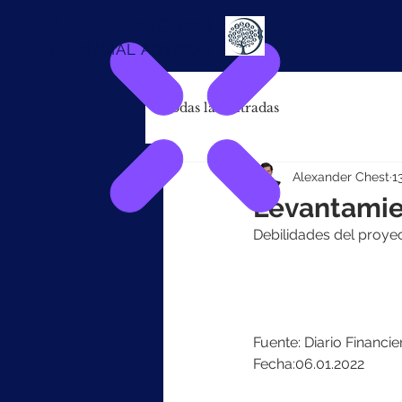
Alexander
Chest
FINANCIAL ADVISOR
Todas las entradas
Alexander Chest
1
Levantamien
Debilidades del proye
Fuente: Diario Financie
Fecha:06.01.2022