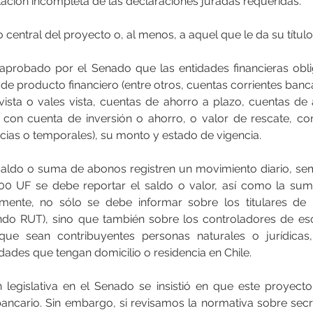
tación incompleta de las declaraciones juradas requeridas.
 central del proyecto o, al menos, a aquel que le da su título
 aprobado por el Senado que las entidades financieras obli
 de producto financiero (entre otros, cuentas corrientes banca
vista o vales vista, cuentas de ahorro a plazo, cuentas de a
con cuenta de inversión o ahorro, o valor de rescate, con
licias o temporales), su monto y estado de vigencia.
saldo o suma de abonos registren un movimiento diario, se
500 UF se debe reportar el saldo o valor, así como la su
lmente, no sólo se debe informar sobre los titulares de 
ndo RUT), sino que también sobre los controladores de esos
, que sean contribuyentes personas naturales o jurídicas
idades que tengan domicilio o residencia en Chile.
n legislativa en el Senado se insistió en que este proyecto
bancario. Sin embargo, si revisamos la normativa sobre secr