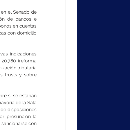
 en el Senado de 
ión de bancos e 
bonos en cuentas 
cas con domicilio 
as indicaciones 
 20.780 (reforma 
zación tributaria 
 trusts y sobre 
re si se estaban 
yoría de la Sala 
 de disposiciones 
r presunción la 
 sancionarse con 