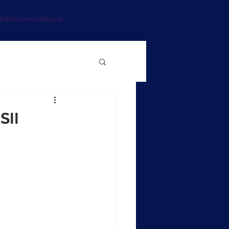
oletín inmobiliario
SII