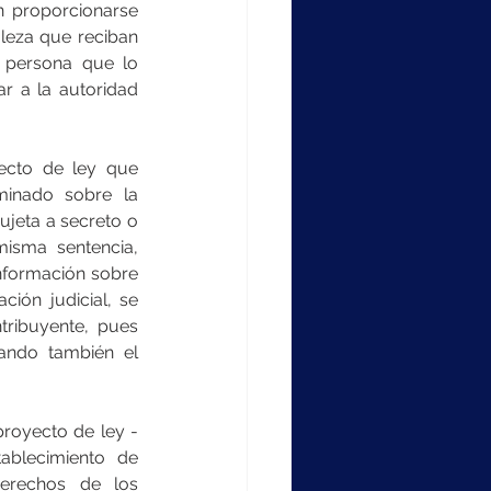
 proporcionarse 
leza que reciban 
 persona que lo 
r a la autoridad 
cto de ley que 
minado sobre la 
ujeta a secreto o 
isma sentencia, 
nformación sobre 
ión judicial, se 
ribuyente, pues 
tando también el 
proyecto de ley -
ablecimiento de 
erechos de los 