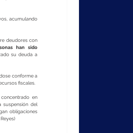
ivos, acumulando 
bre deudores con 
onas han sido 
zado su deuda a 
ndose conforme a 
ecursos fiscales.
concentrado en 
 suspensión del 
an obligaciones 
n Reyes)