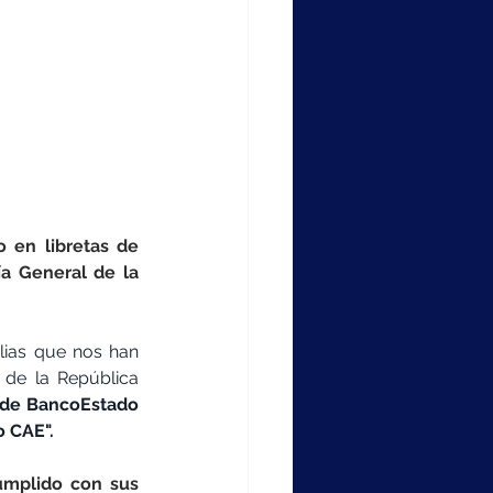
 en libretas de 
a General de la 
lias que nos han 
de la República 
a de BancoEstado 
o CAE".
mplido con sus 