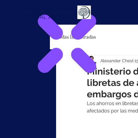
Alexander
Chest
FINANCIAL ADVISOR
Todas las entradas
Alexander Chest
1
Ministerio 
libretas de
embargos d
Los ahorros en libret
afectados por las med