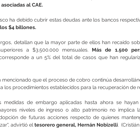
 asociadas al CAE.
isco ha debido cubrir estas deudas ante los bancos respect
los $4 billones.
gos, detallan que la mayor parte de ellos han recaído so
superiores a $3.500.000 mensuales. 
Más de 1.500 pers
 corresponde a un 5% del total de casos que han regulari
n mencionado que el proceso de cobro continúa desarrollá
 a los procedimientos establecidos para la recuperación de r
s medidas de embargo aplicadas hasta ahora se hayan 
ayores niveles de ingreso o alto patrimonio no implica la
 adopción de futuras acciones respecto de quienes manteng
ar", advirtió el 
tesorero general, Hernán Nobizelli
.  (Cristiá