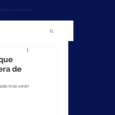
oletín inmobiliario
 que
era de
ado ni se verán 