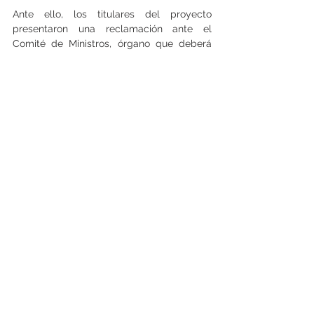
Ante ello, los titulares del proyecto 
presentaron una reclamación ante el 
Comité de Ministros, órgano que deberá 
pronunciarse el próximo lunes.
Si el Comité revierte el rechazo y otorga 
luz verde, considerando la reciente 
aprobación del anteproyecto, el paso 
siguiente sería obtener nuevamente el 
permiso de edificación.   (Laura Guzmán)
Ver todo
Entradas recientes