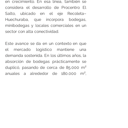
en crecimiento. En esa línea, también se 
considera el desarrollo de Procentro El 
Salto, ubicado en el eje Recoleta–
Huechuraba, que incorpora bodegas, 
minibodegas y locales comerciales en un 
sector con alta conectividad.
Este avance se da en un contexto en que 
el mercado logístico mantiene una 
demanda sostenida. En los últimos años, la 
absorción de bodegas prácticamente se 
duplicó, pasando de cerca de 85.000 m² 
anuales a alrededor de 180.000 m², 
impulsada por el crecimiento del 
ecommerce y la profesionalización de 
diversas industrias.
“Hemos visto una necesidad creciente por 
espacios que permitan escalar. Empresas 
que parten con superficies más acotadas, 
pero que requieren proyectar su 
crecimiento dentro del mismo entorno”, 