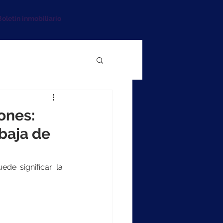
oletín inmobiliario
ones:
baja de
e significar la 