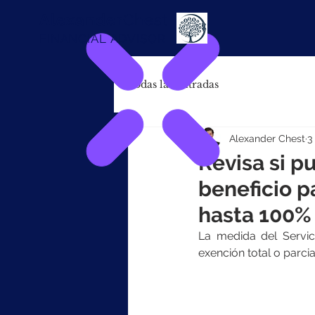
Alexander
Chest
FINANCIAL ADVISOR
Todas las entradas
Alexander Chest
3
Revisa si p
beneficio p
hasta 100%
La medida del Servic
exención total o parci