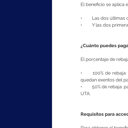
El beneficio se aplica 
•	Las dos últimas
•	Y las dos prime
¿Cuánto puedes paga
El porcentaje de rebaj
•	100% de rebaja: para quienes tengan ingresos iguales o inferiores a 13,5 UTA. En este caso, 
quedan exentos del pa
•	50% de rebaja: para quienes registren ingresos superiores a 13,5 UTA e inferiores o iguales a 30 
UTA.
Requisitos para acce
Para obtener el benefi