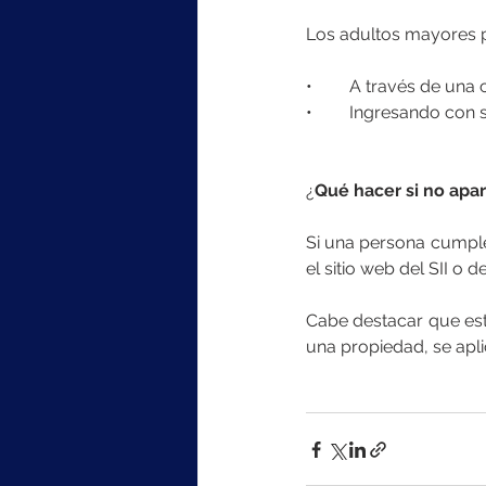
Los adultos mayores p
•	A través de una
•	Ingresando con 
¿
Qué hacer si no apa
Si una persona cumple 
el sitio web del SII o
Cabe destacar que esta
una propiedad, se apli