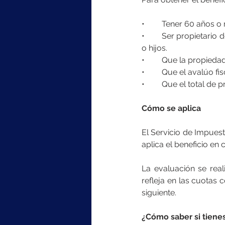
•	Tener 60 años 
•	Ser propietario del inmueble, ya sea de forma individual o junto a su cónyuge, conviviente civil 
o hijos.
•	Que la propieda
•	Que el avalúo f
•	Que el total de
Cómo se aplica
El Servicio de Impues
aplica el beneficio en 
La evaluación se real
refleja en las cuotas 
siguiente.
¿Cómo saber si tienes