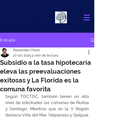
Alexander
Chest
FINANCIAL ADVISOR
Entrada
Alexander Chest
27 oct 2025
4 min de lectura
Subsidio a la tasa hipotecaria
eleva las preevaluaciones
exitosas y La Florida es la
comuna favorita
Según TOCTOC, también tienen un alto 
nivel de solicitudes las comunas de Ñuñoa 
y Santiago. Mientras que en la V Región 
destaca Viña del Mar, Valparaíso y Quilpué.