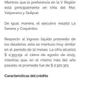
Mientras que la preferencia en la V Región 
está principalmente en Viña del Mar, 
Valparaíso y Quilpué.
De igual manera, el ejecutivo resaltó La 
Serena y Coquimbo.
Respecto al ingreso líquido promedio de 
los deudores, este se mantuvo muy similar 
en el período de 12 meses. La cifra alcanzó 
$ 2.393.191 al cierre de agosto de 2025, 
mientras que, en el mismo mes del año 
pasado, el promedio fue de $ 2.320.323.
Características del crédito
Asimismo, gran parte de los solicitantes 
busca adquirir una vivienda nueva, 
alcanzando el 83,3% de los clientes. El 
resto pidió un préstamo hipotecario para 
una casa o departamento usado.