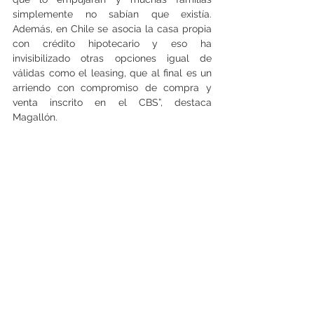
simplemente no sabían que existía. 
Además, en Chile se asocia la casa propia 
con crédito hipotecario y eso ha 
invisibilizado otras opciones igual de 
válidas como el leasing, que al final es un 
arriendo con compromiso de compra y 
venta inscrito en el CBS”, destaca 
Magallón.
A su juicio, este modelo no compite con los 
programas DS1 o DS19, sino que los 
complementa: “El DS120 fue diseñado para 
el leasing y puede aplicarse incluso en 
viviendas usadas. De esta forma, permite 
aprovechar parte del sobrestock actual y 
activar la cadena inmobiliaria sin recurrir a 
crédito bancario inmediato”. (Angélica 
Bañados)