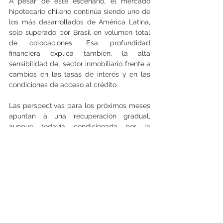
A pesar de este escenario, el mercado 
hipotecario chileno continúa siendo uno de 
los más desarrollados de América Latina, 
solo superado por Brasil en volumen total 
de colocaciones. Esa profundidad 
financiera explica también, la alta 
sensibilidad del sector inmobiliario frente a 
cambios en las tasas de interés y en las 
condiciones de acceso al crédito.
Las perspectivas para los próximos meses 
apuntan a una recuperación gradual, 
aunque todavía condicionada por la 
evolución de la economía, el empleo y las 
expectativas de crecimiento. Mientras las 
tasas hipotecarias muestran una 
estabilización, el desafío para la industria 
seguirá siendo reducir el sobre stock y 
retomar el ritmo de inversión.   (Leonardo 
Núñez)