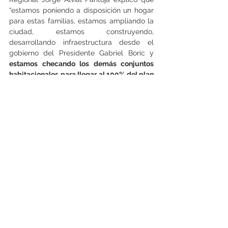
“estamos poniendo a disposición un hogar 
para estas familias, estamos ampliando la 
ciudad, estamos construyendo, 
desarrollando infraestructura desde el 
gobierno del Presidente Gabriel Boric y
estamos checando los demás conjuntos 
habitacionales para llegar al 100% del plan 
de emergencia habitacional
, y, por 
supuesto, seguir avanzando en una 
proyección de viviendas a futuro que va a 
cautelar una  mejor calidad de vida a 
todas las personas”.  (Germán Pérez)