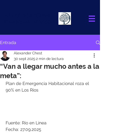
Alexander
Chest
FINANCIAL ADVISOR
Entrada
Alexander Chest
30 sept 2025
2 min de lectura
“Van a llegar mucho antes a la
meta”:
Plan de Emergencia Habitacional roza el 
90% en Los Ríos
Fuente: Río en Línea
Fecha: 27.09.2025