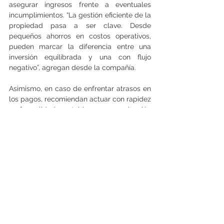
asegurar ingresos frente a eventuales 
incumplimientos. “La gestión eficiente de la 
propiedad pasa a ser clave. Desde 
pequeños ahorros en costos operativos, 
pueden marcar la diferencia entre una 
inversión equilibrada y una con flujo 
negativo”, agregan desde la compañía.
Asimismo, en caso de enfrentar atrasos en 
los pagos, recomiendan actuar con rapidez 
y formalidad: establecer comunicación 
temprana con el arrendatario, dejar 
registro de los compromisos y evitar que la 
deuda se acumule por largos períodos. En 
paralelo, contar con contratos bien 
estructurados y asesoría en la gestión 
puede reducir significativamente los 
tiempos de resolución y el impacto 
financiero para el propietario, agrega 
Lamac.    (Prensa)