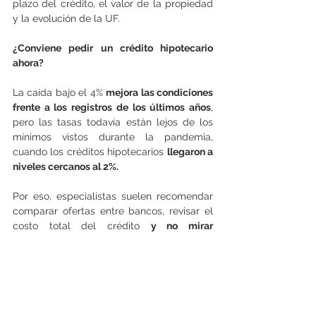
plazo del crédito, el valor de la propiedad 
y la evolución de la UF.
¿Conviene pedir un crédito hipotecario 
ahora?
La caída bajo el 4% 
mejora las condiciones 
frente a los registros de los últimos años
, 
pero las tasas todavía están lejos de los 
mínimos vistos durante la pandemia, 
cuando los créditos hipotecarios 
llegaron a 
niveles cercanos al 2%.
Por eso, especialistas suelen recomendar 
comparar ofertas entre bancos, revisar el 
costo total del crédito 
y no mirar 
únicamente la tasa publicada
. También es 
relevante evaluar seguros asociados, 
comisiones, plazo del financiamiento y 
requisitos de aprobación.
En términos prácticos, una tasa más baja 