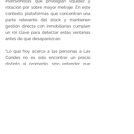
inversionistas que privilegian liquidez y 
rotación por sobre mayor metraje. En este 
contexto, plataformas que concentran una 
parte relevante del stock y mantienen 
gestión directa con inmobiliarias cumplen 
un rol clave para detectar estas ventanas 
antes de que desaparezcan.
“Lo que hoy acerca a las personas a Las 
Condes no es solo encontrar un precio 
distinto al promedio, sino entender que 
existen
 condiciones excepcionales,
 que se 
mueven rápido y requieren monitoreo 
constante”, concluye el gerente comercial 
de Goodprop.
En un mercado donde los valores parecen 
fuera del alcance para muchos 
compradores, la combinación de datos 
institucionales, presiones financieras 
puntuales y gestión activa del stock está 
configurando un nuevo espacio de acceso. 