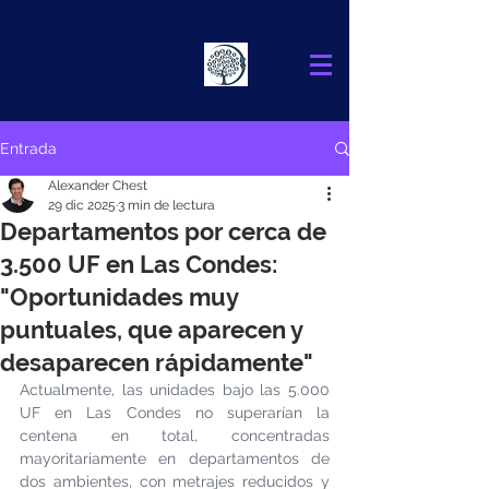
Alexander
Chest
FINANCIAL ADVISOR
Entrada
Alexander Chest
29 dic 2025
3 min de lectura
Departamentos por cerca de
3.500 UF en Las Condes:
"Oportunidades muy
puntuales, que aparecen y
desaparecen rápidamente"
Actualmente, las unidades bajo las 5.000 
UF en Las Condes no superarían la 
centena en total, concentradas 
mayoritariamente en departamentos de 
dos ambientes, con metrajes reducidos y 