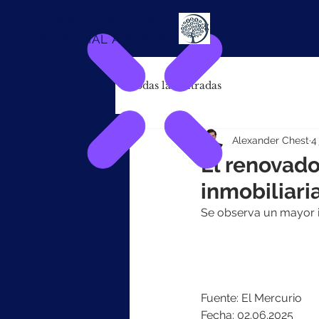
Alexander
Chest
FINANCIAL ADVISOR
Todas las entradas
Alexander Chest
4
El renovado
inmobiliari
Se observa un mayor in
Fuente: El Mercurio
Fecha: 02.06.2025