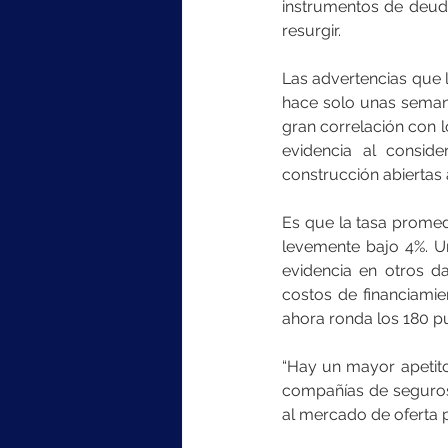
instrumentos de deud
resurgir.
Las advertencias que 
hace solo unas semana
gran correlación con 
evidencia al consid
construcción abiertas 
Es que la tasa promed
levemente bajo 4%. U
evidencia en otros da
costos de financiamie
ahora ronda los 180 p
“Hay un mayor apetito
compañías de seguros)
al mercado de oferta 