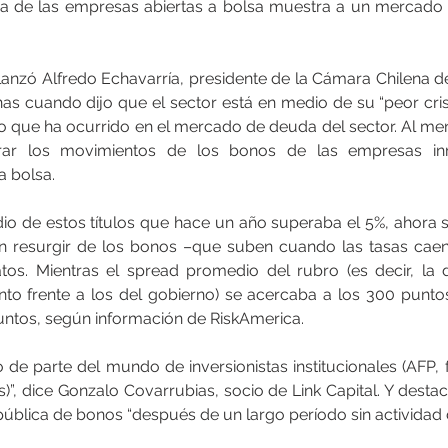
a de las empresas abiertas a bolsa muestra a un mercado 
lanzó Alfredo Echavarría, presidente de la Cámara Chilena de
s cuando dijo que el sector está en medio de su “peor crisis
lo que ha ocurrido en el mercado de deuda del sector. Al men
erar los movimientos de los bonos de las empresas inmo
a bolsa.
io de estos títulos que hace un año superaba el 5%, ahora se
n resurgir de los bonos –que suben cuando las tasas caen
tos. Mientras el spread promedio del rubro (es decir, la d
nto frente a los del gobierno) se acercaba a los 300 punto
untos, según información de RiskAmerica.
 de parte del mundo de inversionistas institucionales (AFP,
”, dice Gonzalo Covarrubias, socio de Link Capital. Y destac
pública de bonos “después de un largo período sin actividad 