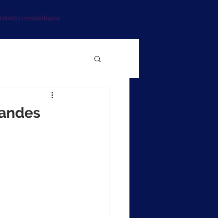
oletín inmobiliario
randes