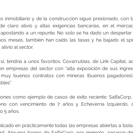
 inmobiliario y de la construcción sigue presionado, con ta
e claro alivio y altas exigencias bancarias, en el merca
an apostando a un repunte. No solo se ha dado un despertar 
os meses, también han caído las tasas y ha bajado el spr
livio al sector.
sí, tendría a unos favoritos. Covarrubias, de Link Capital, a
n empresas del sector con “alta exposición de sus ingreso
n muy buenos contratos con mineras (buenos pagadores),
bles”.
iones como ejemplo de casos de éxito reciente: SalfaCorp,
no con vencimiento de 7 años y Echeverría Izquierdo, c
o 5 años.
licado en prácticamente todas las empresas abiertas a bolsa 
idad. Algunos bonos de SalfaCorp, por ejemplo, pasaron de