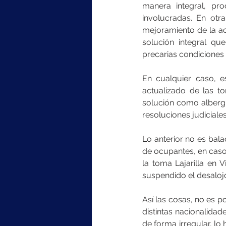
manera integral, pr
involucradas. En otr
mejoramiento de la ac
solución integral qu
precarias condiciones
En cualquier caso, es
actualizado de las t
solución como albergu
resoluciones judiciales
Lo anterior no es bala
de ocupantes, en casos
la toma Lajarilla en 
suspendido el desalojo
Así las cosas, no es p
distintas nacionalidad
de forma irregular, lo