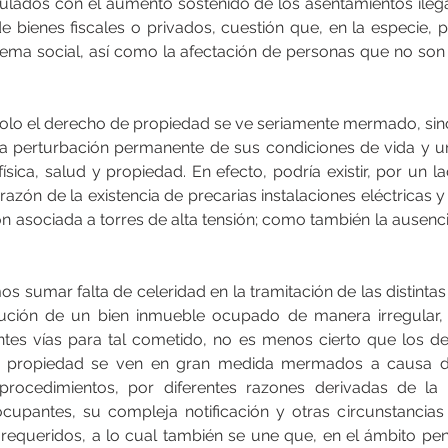
ulados con el aumento sostenido de los asentamientos ilegal
de bienes fiscales o privados, cuestión que, en la especie, p
lema social, así como la afectación de personas que no son
olo el derecho de propiedad se ve seriamente mermado, sino
una perturbación permanente de sus condiciones de vida y 
ísica, salud y propiedad. En efecto, podría existir, por un lad
razón de la existencia de precarias instalaciones eléctricas y
ión asociada a torres de alta tensión; como también la ausenc
 sumar falta de celeridad en la tramitación de las distintas
itución de un bien inmueble ocupado de manera irregular,
ntes vías para tal cometido, no es menos cierto que los d
 la propiedad se ven en gran medida mermados a causa d
 procedimientos, por diferentes razones derivadas de la i
ocupantes, su compleja notificación y otras circunstancias q
 requeridos, a lo cual también se une que, en el ámbito pena