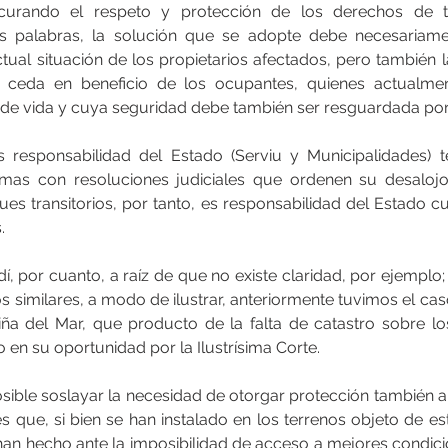
ocurando el respeto y protección de los derechos de to
as palabras, la solución que se adopte debe necesariament
tual situación de los propietarios afectados, pero también l
e ceda en beneficio de los ocupantes, quienes actualme
 de vida y cuya seguridad debe también ser resguardada por 
 responsabilidad del Estado (Serviu y Municipalidades) t
omas con resoluciones judiciales que ordenen su desalojo
es transitorios, por tanto, es responsabilidad del Estado cu
.
dí, por cuanto, a raíz de que no existe claridad, por ejemplo
 similares, a modo de ilustrar, anteriormente tuvimos el cas
Viña del Mar, que producto de la falta de catastro sobre lo
 en su oportunidad por la Ilustrísima Corte.
osible soslayar la necesidad de otorgar protección también a 
es que, si bien se han instalado en los terrenos objeto de e
 han hecho ante la imposibilidad de acceso a mejores condici