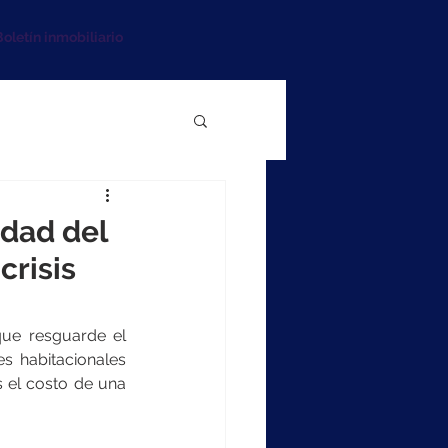
oletín inmobiliario
idad del
crisis
que resguarde el 
 habitacionales 
s el costo de una 