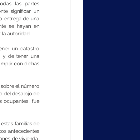
das las partes 
e significar un 
a entrega de una 
nte se hayan en 
la autoridad.
ener un catastro 
 y de tener una 
mplir con dichas 
; sobre el número 
o del desalojo de 
s ocupantes, fue 
estas familias de 
stos antecedentes 
ones de vivienda, 