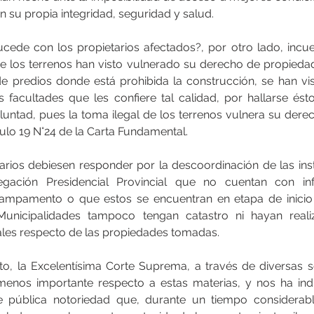
 su propia integridad, seguridad y salud.
ede con los propietarios afectados?, por otro lado, incues
de los terrenos han visto vulnerado su derecho de propiedad
 de predios donde está prohibida la construcción, se han vi
as facultades que les confiere tal calidad, por hallarse és
oluntad, pues la toma ilegal de los terrenos vulnera su dere
ulo 19 N°24 de la Carta Fundamental.
arios debiesen responder por la descoordinación de las inst
egación Presidencial Provincial que no cuentan con inf
ampamento o que estos se encuentran en etapa de inicio
Municipalidades tampoco tengan catastro ni hayan reali
ales respecto de las propiedades tomadas.
, la Excelentísima Corte Suprema, a través de diversas se
 menos importante respecto a estas materias, y nos ha in
 pública notoriedad que, durante un tiempo considerabl