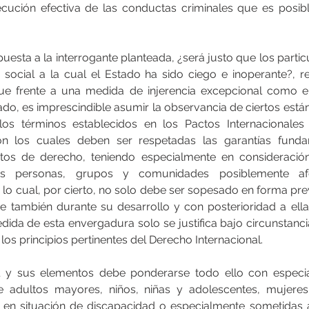
ecución efectiva de las conductas criminales que es posible
puesta a la interrogante planteada, ¿será justo que los parti
social a la cual el Estado ha sido ciego e inoperante?, re
que frente a una medida de injerencia excepcional como el
ado, es imprescindible asumir la observancia de ciertos está
os términos establecidos en los Pactos Internacionales
 los cuales deben ser respetadas las garantías fundam
os de derecho, teniendo especialmente en consideración 
las personas, grupos y comunidades posiblemente af
, lo cual, por cierto, no solo debe ser sopesado en forma prev
e también durante su desarrollo y con posterioridad a ella,
ida de esta envergadura solo se justifica bajo circunstanci
os principios pertinentes del Derecho Internacional.
 y sus elementos debe ponderarse todo ello con especial
 adultos mayores, niños, niñas y adolescentes, mujeres 
 en situación de discapacidad o especialmente sometidas a