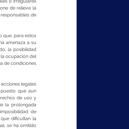
es o irregulares 
one de relieve la 
 responsables de 
 que, para estos 
una amenaza a su 
o, la posibilidad 
 la ocupación del 
ia de condiciones 
 acciones legales 
 puesto que aun 
erechos de uso y 
e la prolongada 
mposibilidad de 
ue dificultan la 
l, se ha omitido 