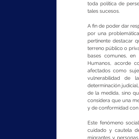
toda política de pers
tales sucesos.
A fin de poder dar res
por una problemática 
pertinente destacar 
terreno público o priv
bases comunes, en l
Humanos, acorde con
afectados como sujet
vulnerabilidad de 
determinación judicial
de la medida, sino qu
considera que una med
y de conformidad con l
Este fenómeno social
cuidado y cautela de
migrantes y personas