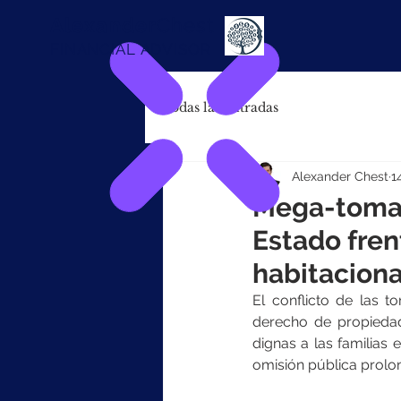
Alexander
Chest
FINANCIAL ADVISOR
Todas las entradas
Alexander Chest
1
Mega-toma d
Estado fren
habitaciona
El conflicto de las t
derecho de propiedad
dignas a las familias e
omisión pública prolo