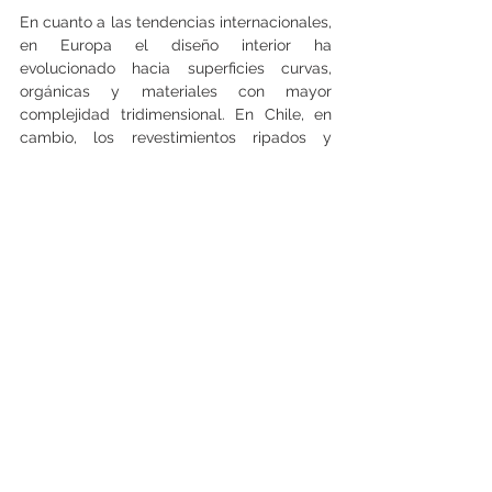
En cuanto a las tendencias internacionales, 
en Europa el diseño interior ha 
evolucionado hacia superficies curvas, 
orgánicas y materiales con mayor 
complejidad tridimensional. En Chile, en 
cambio, los revestimientos ripados y 
micro-ripados ya se encuentran 
plenamente instalados y continúan 
expandiéndose en proyectos 
habitacionales, edificios residenciales, 
oficinas y espacios de salud, adaptándose 
a distintas escalas, estilos y 
materialidades.
Para las expertas, el desafío actual está en 
dejar de tratar los muros como un 
elemento secundario. Incorporar textura, 
diseño y funcionalidad permite crear 
espacios más acogedores, disminuir el 
estrés y mejorar la calidad de vida de 
quienes los habitan, un factor cada vez 