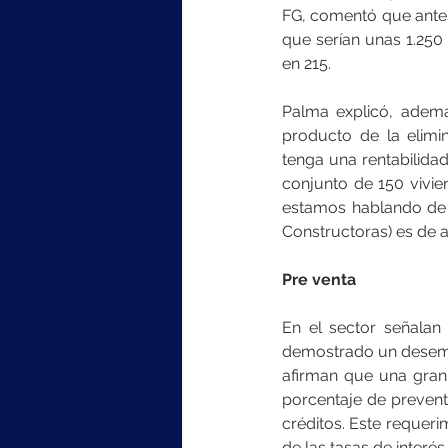
FG, comentó que antes 
que serían unas 1.250 
en 215.
Palma explicó, además
producto de la elimi
tenga una rentabilidad
conjunto de 150 vivie
estamos hablando de q
Constructoras) es de a
Pre venta
En el sector señalan
demostrado un desempe
afirman que una gran 
porcentaje de prevent
créditos. Este requerimi
de las tasas de interés