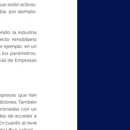
ue están activas, 
ía, por ejemplo, 
ido la industria 
to inmobiliario 
or ejemplo, en un 
 los parámetros, 
cial de Empresas 
mpresas que han 
iciones. También 
acionadas con un 
tes de acceder a 
En cuanto al nivel 
 de UF+3, señaló.