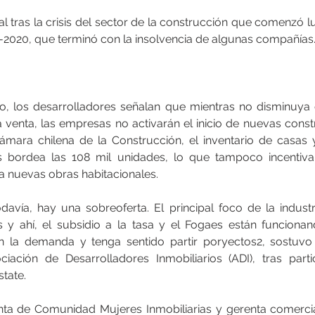
al tras la crisis del sector de la construcción que comenzó lu
-2020, que terminó con la insolvencia de algunas compañías
rio, los desarrolladores señalan que mientras no disminuya 
la venta, las empresas no activarán el inicio de nuevas cons
ámara chilena de la Construcción, el inventario de casas
ís bordea las 108 mil unidades, lo que tampoco incentiva
a nuevas obras habitacionales.
avía, hay una sobreoferta. El principal foco de la industr
 y ahí, el subsidio a la tasa y el Fogaes están funcionan
on la demanda y tenga sentido partir poryectos2, sostuvo 
iación de Desarrolladores Inmobiliarios (ADI), tras parti
tate.
nta de Comunidad Mujeres Inmobiliarias y gerenta comercial