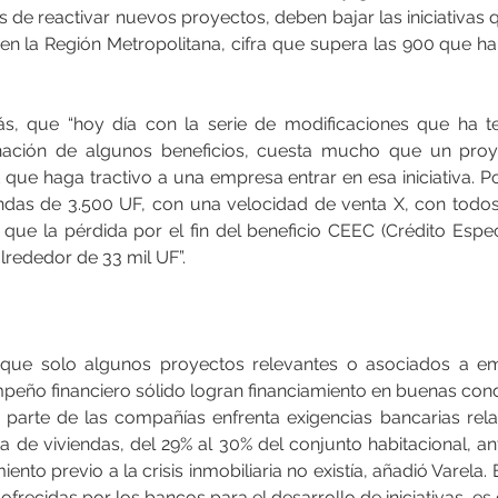
de reactivar nuevos proyectos, deben bajar las iniciativas q
en la Región Metropolitana, cifra que supera las 900 que hab
, que “hoy día con la serie de modificaciones que ha ten
nación de algunos beneficios, cuesta mucho que un proyec
 que haga tractivo a una empresa entrar en esa iniciativa. P
ndas de 3.500 UF, con una velocidad de venta X, con todos
ue la pérdida por el fin del beneficio CEEC (Crédito Espe
lrededor de 33 mil UF”.
 que solo algunos proyectos relevantes o asociados a e
ño financiero sólido logran financiamiento en buenas cond
parte de las compañías enfrenta exigencias bancarias rel
a de viviendas, del 29% al 30% del conjunto habitacional, an
ento previo a la crisis inmobiliaria no existía, añadió Varela. 
 ofrecidas por los bancos para el desarrollo de iniciativas, es