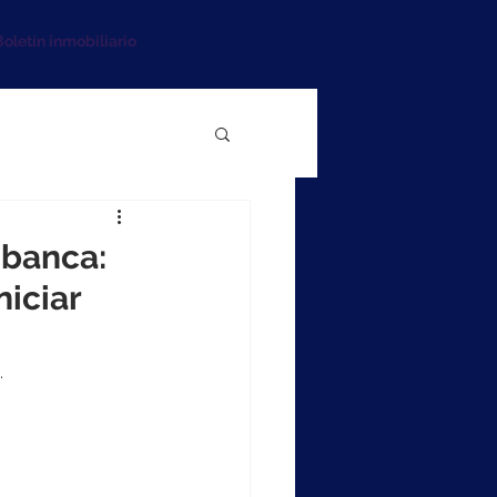
oletín inmobiliario
 banca:
niciar
.