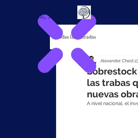
Alexander
Chest
FINANCIAL ADVISOR
Todas las entradas
Alexander Chest
2
Sobrestock 
las trabas q
nuevas obr
A nivel nacional, el i