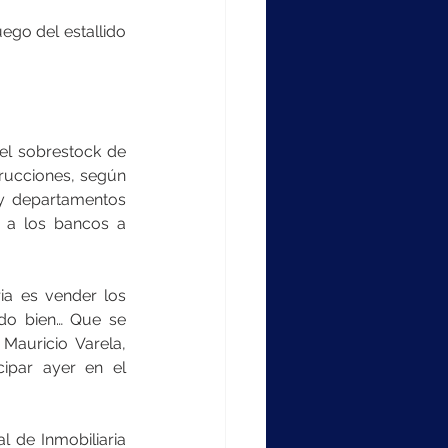
ego del estallido 
.
el sobrestock de 
trucciones, según 
 y departamentos 
 a los bancos a 
ia es vender los 
do bien… Que se 
Mauricio Varela, 
cipar ayer en el 
 de Inmobiliaria 