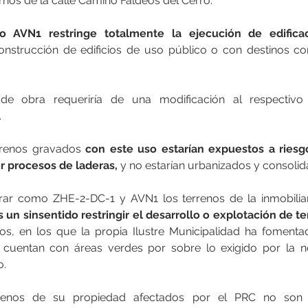
nos de la calle Camino Faldeos del Cerro.
o AVN1 restringe totalmente la ejecución de edificac
onstrucción de edificios de uso público o con destinos c
 de obra requeriría de una modificación al respectivo 
.
rrenos gravados 
con este uso estarían expuestos a riesg
 procesos de laderas, 
y no estarían urbanizados y consolid
rar como ZHE-2-DC-1 y AVN1 los terrenos de la inmobiliar
es un sinsentido restringir el desarrollo o explotación de t
os, en los que la propia Ilustre Municipalidad ha fomentad
cuentan con áreas verdes por sobre lo exigido por la norm
o.
enos de su propiedad afectados por el PRC no son si