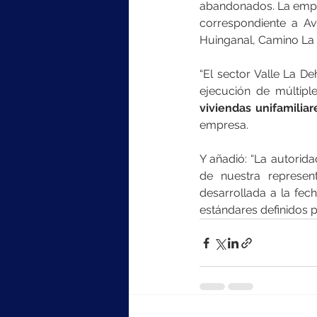
abandonados. La empres
correspondiente a Av
Huinganal, Camino La 
“El sector Valle La De
ejecución de múltiple
viviendas unifamilia
empresa.
Y añadió: “La autorid
de nuestra represen
desarrollada a la fecha
estándares definidos po