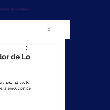
oletín inmobiliario
dor de Lo
rias. “El sector 
e la ejecución de 