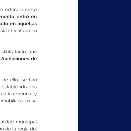
e extendió cinco 
umento entró en 
llo en aquellas 
idad y altura en 
No obstante, la administración de la Inmobiliaria Valle La Dehesa tiene una mirada distinta; tanto, que 
 Apelaciones de 
de ello, se han 
 establecido una 
 en la comuna, y 
mobiliaria en su 
alidad municipal 
n de la regla del 