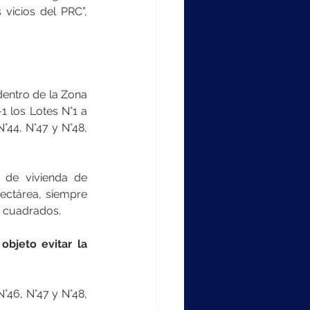
vicios del PRC”, 
entro de la Zona 
 los Lotes N°1 a 
44, N°47 y N°48, 
 de vivienda de 
ectárea, siempre 
s cuadrados. 
bjeto evitar la 
46, N°47 y N°48, 