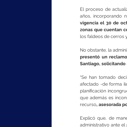
El proceso de actuali
años, incorporando nu
vigencia el 30 de oc
zonas que cuentan co
los faldeos de cerros 
presentó un reclamo 
Santiago, solicitando 
“Se han tomado decis
afectado -de forma il
planificación incongr
que además es inconsi
recurso
, asesorada p
Explicó que, de maner
administrativo ante el