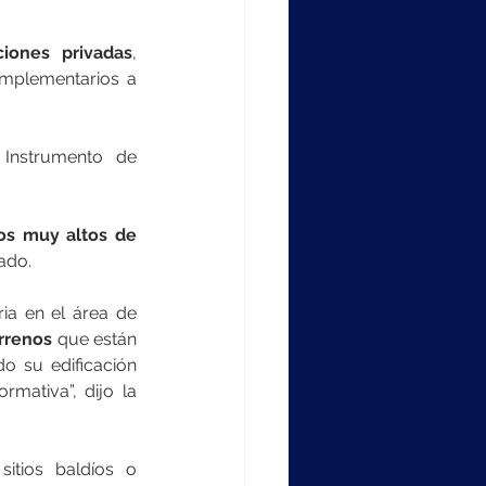
iones privadas
, 
omplementarios a 
Instrumento de 
os muy altos de 
ado.
ia en el área de 
errenos
 que están 
o su edificación 
ativa”, dijo la 
tios baldíos o 