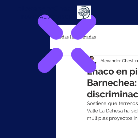
Alexander
Chest
FINANCIAL ADVISOR
Todas las entradas
Alexander Chest
1
Enaco en pi
Barnechea:
discriminac
Sostiene que terrenos
Valle La Dehesa ha sid
múltiples proyectos in