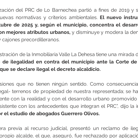
zación del PRC de Lo Barnechea partió a fines de 2019 y s
evas normativas y criterios ambientales. 
El nuevo instr
tubre de 2025 y, según el municipio, concentra el desarro
n mejores atributos urbanos,
 y disminuye y modera la dens
y cajones precordilleranos.
de ilegalidad en contra del municipio ante la Corte de
que se declare ilegal el decreto alcaldicio.
iones que no tienen ningún sentido. Como consecuencia 
egal- terrenos de propiedad de nuestra representada; se ha
uente con la realidad y con el desarrollo urbano promovido
stente con los antecedentes que integran el PRC”, dijo la in
or el estudio de abogados Guerrero Olivos.
a previa al recurso judicial, presentó un reclamo de ileg
 propio alcalde, el que, aseguró, fue rechazado por aplicació