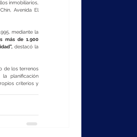
os inmobiliarios, 
hin, Avenida El 
995, mediante la 
s más de 1.900 
idad”,
 destacó la 
 de los terrenos 
 planificación 
opios criterios y 