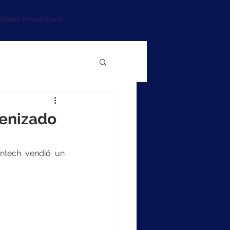
oletín inmobiliario
kenizado
ntech vendió un 