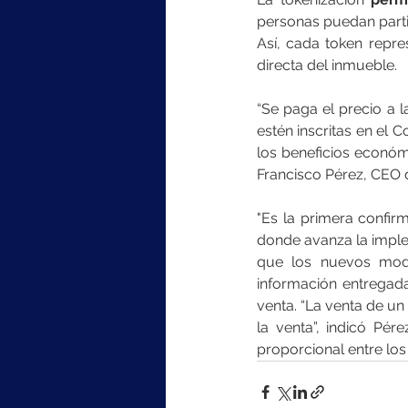
personas puedan partic
Así, cada token repre
directa del inmueble.
“Se paga el precio a l
estén inscritas en el 
los beneficios económi
Francisco Pérez, CEO d
"Es la primera confi
donde avanza la imple
que los nuevos mode
información entregad
venta. “La venta de u
la venta”, indicó Pér
proporcional entre los 