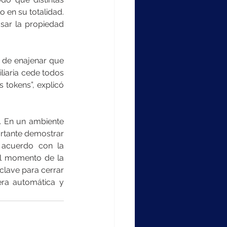
 en su totalidad. 
sar la propiedad 
n de enajenar que 
liaria cede todos 
tokens”, explicó 
 En un ambiente 
rtante demostrar 
acuerdo con la 
l momento de la 
lave para cerrar 
era automática y 