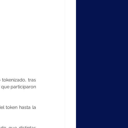
 tokenizado, tras 
 que participaron 
l token hasta la 
o que distintas 