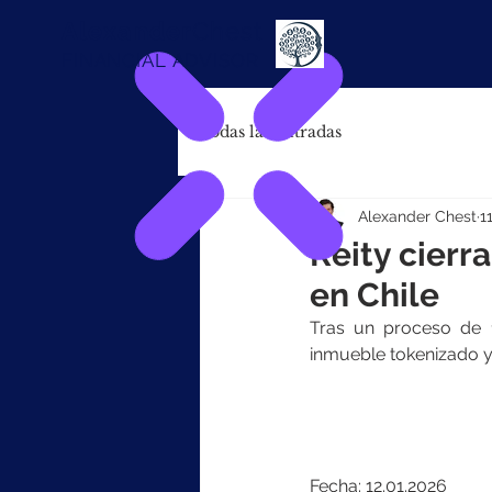
Alexander
Chest
FINANCIAL ADVISOR
Todas las entradas
Alexander Chest
1
Reity cierr
en Chile
Tras un proceso de 1
inmueble tokenizado y d
Fecha: 12.01.2026