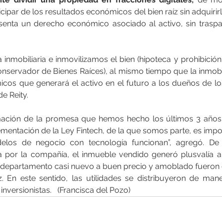
ipar de los resultados económicos del bien raíz sin adquirirlo
senta un derecho económico asociado al activo, sin traspa
a inmobiliaria e inmovilizamos el bien (hipoteca y prohibició
Conservador de Bienes Raíces), al mismo tiempo que la inmobi
cos que generará el activo en el futuro a los dueños de los 
e Reity.
rmación de la promesa que hemos hecho los últimos 3 años.
mentación de la Ley Fintech, de la que somos parte, es impo
los de negocio con tecnología funcionan”, agregó. De 
a por la compañía, el inmueble vendido generó plusvalía a
n departamento casi nuevo a buen precio y amoblado fueron c
ez. En este sentido, las utilidades se distribuyeron de man
inversionistas.   (Francisca del Pozo)